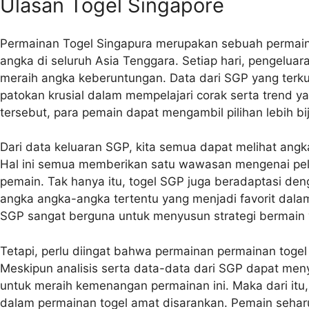
Ulasan Togel Singapore
Permainan Togel Singapura merupakan sebuah permainan
angka di seluruh Asia Tenggara. Setiap hari, pengelu
meraih angka keberuntungan. Data dari SGP yang terk
patokan krusial dalam mempelajari corak serta trend
tersebut, para pemain dapat mengambil pilihan lebih b
Dari data keluaran SGP, kita semua dapat melihat angk
Hal ini semua memberikan satu wawasan mengenai pel
pemain. Tak hanya itu, togel SGP juga beradaptasi deng
angka angka-angka tertentu yang menjadi favorit dala
SGP sangat berguna untuk menyusun strategi bermain y
Tetapi, perlu diingat bahwa permainan permainan toge
Meskipun analisis serta data-data dari SGP dapat me
untuk meraih kemenangan permainan ini. Maka dari itu
dalam permainan togel amat disarankan. Pemain sehar