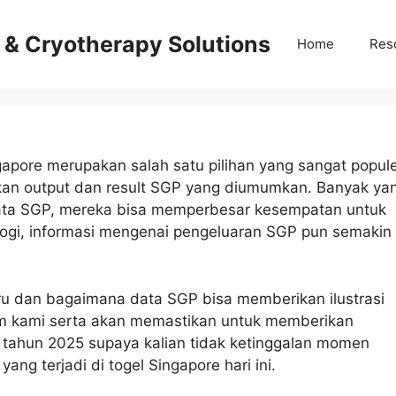
s & Cryotherapy Solutions
Home
Res
ngapore merupakan salah satu pilihan yang sangat popul
tikan output dan result SGP yang diumumkan. Banyak ya
ata SGP, mereka bisa memperbesar kesempatan untuk
ogi, informasi mengenai pengeluaran SGP pun semakin
baru dan bagaimana data SGP bisa memberikan ilustrasi
Tim kami serta akan memastikan untuk memberikan
i tahun 2025 supaya kalian tidak ketinggalan momen
ang terjadi di togel Singapore hari ini.