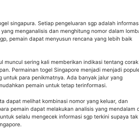
ogel singapura. Setiap pengeluaran sgp adalah informas
a yang menganalisis dan menghitung nomor dalam lomb
sgp, pemain dapat menyusun rencana yang lebih baik
 muncul sering kali memberikan indikasi tentang corak
pan. Permainan togel Singapore menjadi menjadi popule
 untuk para penikmatnya. Ada banyak jalur yang
emudahkan pemain untuk tetap terinformasi.
nta dapat melihat kombinasi nomor yang keluar, dan
 para pemain dapat melakukan analisis yang mendalam 
untuk selalu mengecek informasi sgp terkini supaya tak
ingapore.