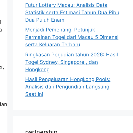
Futur Lottery Macau: Analisis Data
Statistik serta Estimasi Tahun Dua Ribu
Dua Puluh Enam
i
a
Menjadi Pemenang: Petunjuk
Permainan Togel dari Macau 5 Dimensi
serta Keluaran Terbaru
Ringkasan Perjudian tahun 2026: Hasil
Togel Sydney, Singapore , dan
r,
Hongkong
Hasil Pengeluaran Hongkong Pools:
Analisis dari Pengundian Langsung
Saat Ini
dan
partnership