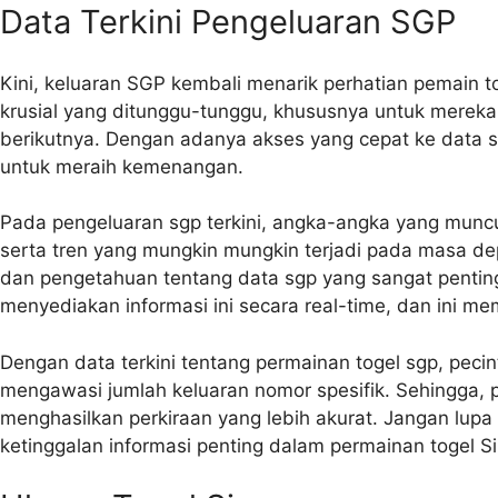
Data Terkini Pengeluaran SGP
Kini, keluaran SGP kembali menarik perhatian pemain t
krusial yang ditunggu-tunggu, khususnya untuk merek
berikutnya. Dengan adanya akses yang cepat ke data 
untuk meraih kemenangan.
Pada pengeluaran sgp terkini, angka-angka yang muncul
serta tren yang mungkin mungkin terjadi pada masa de
dan pengetahuan tentang data sgp yang sangat penting
menyediakan informasi ini secara real-time, dan ini m
Dengan data terkini tentang permainan togel sgp, peci
mengawasi jumlah keluaran nomor spesifik. Sehingga,
menghasilkan perkiraan yang lebih akurat. Jangan lupa 
ketinggalan informasi penting dalam permainan togel S