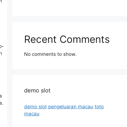
n
Recent Comments
p-
n
No comments to show.
a
demo slot
a
a.
demo slot
pengeluaran macau
toto
macau