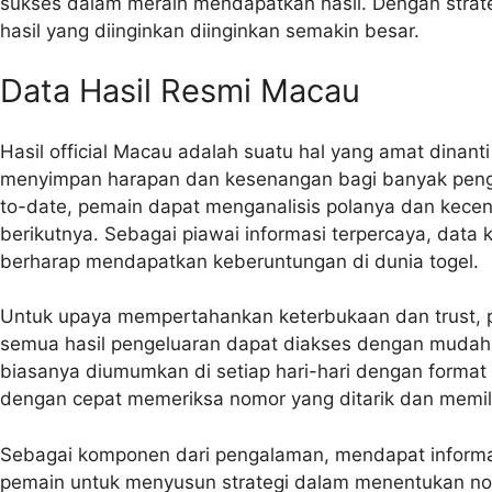
sukses dalam meraih mendapatkan hasil. Dengan stra
hasil yang diinginkan diinginkan semakin besar.
Data Hasil Resmi Macau
Hasil official Macau adalah suatu hal yang amat dinanti
menyimpan harapan dan kesenangan bagi banyak pengg
to-date, pemain dapat menganalisis polanya dan kece
berikutnya. Sebagai piawai informasi terpercaya, data 
berharap mendapatkan keberuntungan di dunia togel.
Untuk upaya mempertahankan keterbukaan dan trust, p
semua hasil pengeluaran dapat diakses dengan mudah 
biasanya diumumkan di setiap hari-hari dengan format 
dengan cepat memeriksa nomor yang ditarik dan memil
Sebagai komponen dari pengalaman, mendapat informasi
pemain untuk menyusun strategi dalam menentukan no