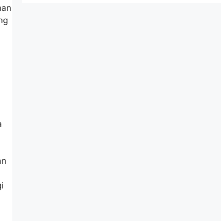
nan
ng
a
an
i