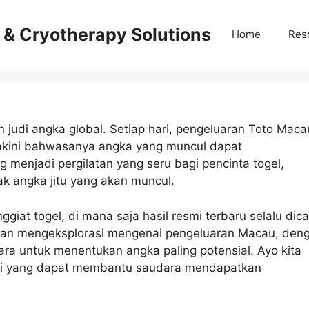
s & Cryotherapy Solutions
Home
Res
judi angka global. Setiap hari, pengeluaran Toto Maca
akini bahwasanya angka yang muncul dapat
enjadi pergilatan yang seru bagi pencinta togel,
k angka jitu yang akan muncul.
iat togel, di mana saja hasil resmi terbaru selalu dica
i akan mengeksplorasi mengenai pengeluaran Macau, den
a untuk menentukan angka paling potensial. Ayo kita
diksi yang dapat membantu saudara mendapatkan