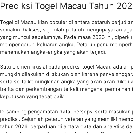
Prediksi Togel Macau Tahun 20
Togel di Macau kian populer di antara petaruh perjudi
semakin diakses, sejumlah petaruh mengupayakan agar 
yang muncul sebelumnya. Pada masa 2026 ini, diperkir
mempengaruhi keluaran angka. Petaruh perlu memperhatik
menemukan angka-angka yang akan terjadi.
Satu elemen krusial pada prediksi togel Macau adalah 
mungkin dilakukan dilakukan oleh karena penyelenggara.
serta serta kemungkinan angka yang akan akan dikelua
berita dan perkembangan terkait mengenai permainan t
keputusan yang tepat baik.
Di samping pengamatan data, persepsi serta masukan
prediksi. Sejumlah petaruh veteran yang memiliki me
tahun 2026, perpaduan di antara data dan analytics da