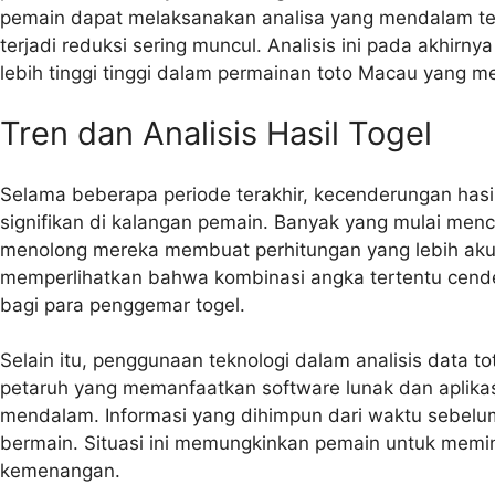
pemain dapat melaksanakan analisa yang mendalam t
terjadi reduksi sering muncul. Analisis ini pada akhi
lebih tinggi tinggi dalam permainan toto Macau yang me
Tren dan Analisis Hasil Togel
Selama beberapa periode terakhir, kecenderungan hasi
signifikan di kalangan pemain. Banyak yang mulai menc
menolong mereka membuat perhitungan yang lebih akura
memperlihatkan bahwa kombinasi angka tertentu cende
bagi para penggemar togel.
Selain itu, penggunaan teknologi dalam analisis data 
petaruh yang memanfaatkan software lunak dan aplikas
mendalam. Informasi yang dihimpun dari waktu sebelu
bermain. Situasi ini memungkinkan pemain untuk memin
kemenangan.