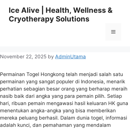
Skip
Ice Alive | Health, Wellness &
to
Cryotherapy Solutions
content
Menu
November 22, 2025
by
AdminUtama
Permainan Togel Hongkong telah menjadi salah satu
permainan yang sangat populer di Indonesia, menarik
perhatian sebagian besar orang yang berharap meraih
nasib baik dari angka yang para pemain pilih. Setiap
hari, ribuan pemain mengawasi hasil keluaran HK guna
menentukan angka-angka yang bisa memberikan
mereka peluang berhasil. Dalam dunia togel, informasi
adalah kunci, dan pemahaman yang mendalam