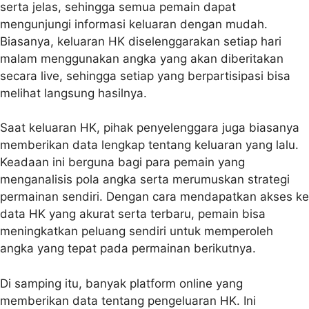
serta jelas, sehingga semua pemain dapat
mengunjungi informasi keluaran dengan mudah.
Biasanya, keluaran HK diselenggarakan setiap hari
malam menggunakan angka yang akan diberitakan
secara live, sehingga setiap yang berpartisipasi bisa
melihat langsung hasilnya.
Saat keluaran HK, pihak penyelenggara juga biasanya
memberikan data lengkap tentang keluaran yang lalu.
Keadaan ini berguna bagi para pemain yang
menganalisis pola angka serta merumuskan strategi
permainan sendiri. Dengan cara mendapatkan akses ke
data HK yang akurat serta terbaru, pemain bisa
meningkatkan peluang sendiri untuk memperoleh
angka yang tepat pada permainan berikutnya.
Di samping itu, banyak platform online yang
memberikan data tentang pengeluaran HK. Ini