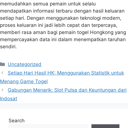
memudahkan semua pemain untuk selalu
mendapatkan informasi terbaru dengan hasil keluaran
setiap hari. Dengan menggunakan teknologi modern,
proses keluaran ini jadi lebih cepat dan terpercaya,
memberi rasa aman bagi pemain togel Hongkong yang
mempercayakan data ini dalam menempatkan taruhan
sendiri.
Categories
Uncategorized
Setiap Hari Hasil HK: Menggunakan Statistik untuk
Menang Game Togel
Gabungan Menarik: Slot Pulsa dan Keuntungan dari
Indosat
Search