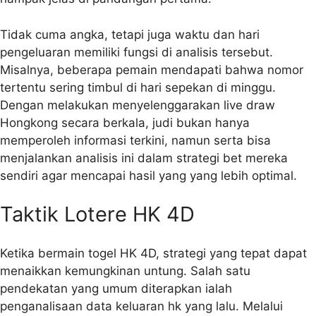
Tidak cuma angka, tetapi juga waktu dan hari
pengeluaran memiliki fungsi di analisis tersebut.
Misalnya, beberapa pemain mendapati bahwa nomor
tertentu sering timbul di hari sepekan di minggu.
Dengan melakukan menyelenggarakan live draw
Hongkong secara berkala, judi bukan hanya
memperoleh informasi terkini, namun serta bisa
menjalankan analisis ini dalam strategi bet mereka
sendiri agar mencapai hasil yang yang lebih optimal.
Taktik Lotere HK 4D
Ketika bermain togel HK 4D, strategi yang tepat dapat
menaikkan kemungkinan untung. Salah satu
pendekatan yang umum diterapkan ialah
penganalisaan data keluaran hk yang lalu. Melalui