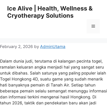
Skip
Ice Alive | Health, Wellness &
to
Cryotherapy Solutions
content
Menu
February 2, 2026
by
AdminUtama
Dalam dunia judi, terutama di kalangan pecinta togel,
ramalan keluaran angka menjadi hal yang sangat seru
untuk dibahas. Salah satunya yang paling populer ialah
Togel Hongkong 4D, suatu game yang sudah menarik
hati banyaknya pemain di Tanah Air. Setiap tahun
beberapa pemain selalu semangat menunggu informasi
dan informasi terkini mengenai hasil Hongkong. Di
tahun 2026, taktik dan pendekatan baru akan jadi