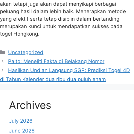
akan tetapi juga akan dapat menyikapi berbagai
peluang hasil dalam lebih baik. Menerapkan metode
yang efektif serta tetap disiplin dalam bertanding
merupakan kunci untuk mendapatkan sukses pada
togel Hongkong.
Categories
Uncategorized
Paito: Meneliti Fakta di Belakang Nomor
Hasilkan Undian Langsung SGP: Prediksi Togel 4D
di Tahun Kalender dua ribu dua puluh enam
Archives
July 2026
June 2026