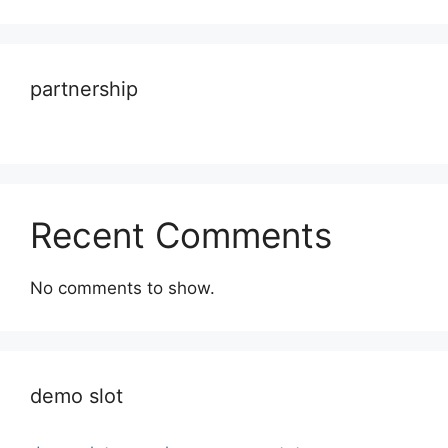
partnership
Recent Comments
No comments to show.
demo slot