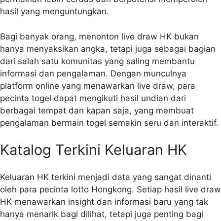
hasil yang menguntungkan.
Bagi banyak orang, menonton live draw HK bukan
hanya menyaksikan angka, tetapi juga sebagai bagian
dari salah satu komunitas yang saling membantu
informasi dan pengalaman. Dengan munculnya
platform online yang menawarkan live draw, para
pecinta togel dapat mengikuti hasil undian dari
berbagai tempat dan kapan saja, yang membuat
pengalaman bermain togel semakin seru dan interaktif.
Katalog Terkini Keluaran HK
Keluaran HK terkini menjadi data yang sangat dinanti
oleh para pecinta lotto Hongkong. Setiap hasil live draw
HK menawarkan insight dan informasi baru yang tak
hanya menarik bagi dilihat, tetapi juga penting bagi