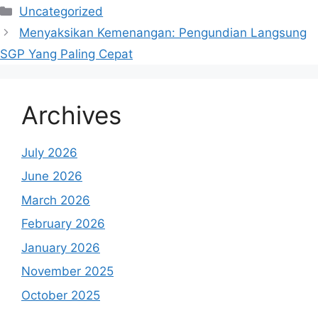
Categories
Uncategorized
Menyaksikan Kemenangan: Pengundian Langsung
SGP Yang Paling Cepat
Archives
July 2026
June 2026
March 2026
February 2026
January 2026
November 2025
October 2025