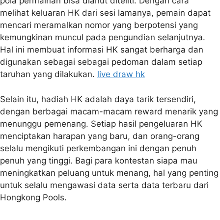
pola permainan bisa dianut diteliti. Dengan cara
melihat keluaran HK dari sesi lamanya, pemain dapat
mencari meramalkan nomor yang berpotensi yang
kemungkinan muncul pada pengundian selanjutnya.
Hal ini membuat informasi HK sangat berharga dan
digunakan sebagai sebagai pedoman dalam setiap
taruhan yang dilakukan.
live draw hk
Selain itu, hadiah HK adalah daya tarik tersendiri,
dengan berbagai macam-macam reward menarik yang
menunggu pemenang. Setiap hasil pengeluaran HK
menciptakan harapan yang baru, dan orang-orang
selalu mengikuti perkembangan ini dengan penuh
penuh yang tinggi. Bagi para kontestan siapa mau
meningkatkan peluang untuk menang, hal yang penting
untuk selalu mengawasi data serta data terbaru dari
Hongkong Pools.