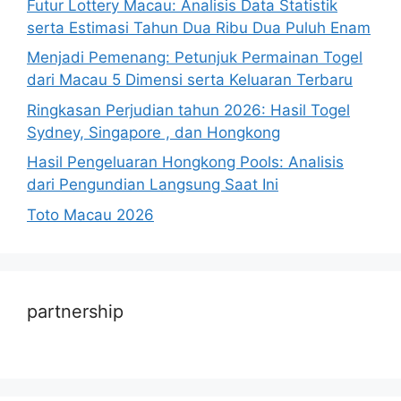
Futur Lottery Macau: Analisis Data Statistik
serta Estimasi Tahun Dua Ribu Dua Puluh Enam
Menjadi Pemenang: Petunjuk Permainan Togel
dari Macau 5 Dimensi serta Keluaran Terbaru
Ringkasan Perjudian tahun 2026: Hasil Togel
Sydney, Singapore , dan Hongkong
Hasil Pengeluaran Hongkong Pools: Analisis
dari Pengundian Langsung Saat Ini
Toto Macau 2026
partnership