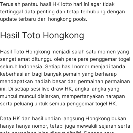
Teruslah pantau hasil HK lotto hari ini agar tidak
tertinggal data penting dan tetap terhubung dengan
update terbaru dari hongkong pools.
Hasil Toto Hongkong
Hasil Toto Hongkong menjadi salah satu momen yang
sangat amat ditunggu oleh para para penggemar togel
seluruh Indonesia. Setiap hasil nomor menjadi tanda
keberhasilan bagi banyak pemain yang berharap
mendapatkan hadiah besar dari permainan permainan
ini. Di setiap sesi live draw HK, angka-angka yang
muncul muncul disiarkan, mempertanyakan harapan
serta peluang untuk semua penggemar togel HK.
Data HK dan hasil undian langsung Hongkong bukan
hanya hanya nomor, tetapi juga mewakili sejarah serta